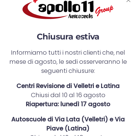
iscriversi al corso
Per iscriversi al corso per la patente AM è necessario
presentare
alcuni documenti personali
, tra cui:
Chiusura estiva
Documento di identità in corso di validità
Informiamo tutti i nostri clienti che, nel
Codice fiscale
mese di agosto, le sedi osserveranno le
Certificato medico per l’idoneità alla guida
seguenti chiusure:
Fototessere
Centri Revisione di Velletri e Latina
Chiusi dal 10 al 16 agosto
Permesso di soggiorno (per cittadini stranieri, se
necessario)
Riapertura: lunedì 17 agosto
Chi desidera iniziare il percorso può
rivolgersi
Autoscuole di Via Lata (Velletri) e Via
direttamente alle segreterie di Apollo 11 Group
, nelle sedi
Piave (Latina)
di
Velletri e Latina
, e avere tutte le info necessarie.
Il personale sarà lieto di
fornire assistenza nella raccolta