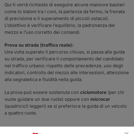
Qui ti verrà richiesto di eseguire alcune manovre basilari
come lo slalom tra i coni, la partenza da fermo, la frenata
di precisione e il superamento di piccoli ostacoli.
L’obiettivo è verificare l’equilibrio, la padronanza del
mezzo e l’uso corretto dei comandi.
Prova su strada (traffico reale):
Una volta superato il percorso chiuso, si passa alla guida
su strada, per verificare il comportamento del candidato
nel traffico urbano: rispetto delle precedenze, uso degli
indicatori, controllo del mezzo alle intersezioni, attenzione
alla segnaletica e fluidità nella guida.
La prova può essere sostenuta con
ciclomotore
(per chi
vuole guidare un due ruote) oppure con
microcar
(quadricicli leggeri) se si preferisce la guida di un veicolo
a quattro ruote.
Quali documenti servono per