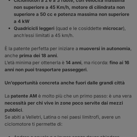
Ciclomotori a 2 e a 3 ruote, con velocità massima
non superiore a 45 Km/h, motore di cilindrata non
superiore a 50 cc e potenza massima non superiore
a 4 kW
Quadricicli leggeri
(quad e le cosiddette
microcar
),
anch’essi limitati a 45 km/h.
È la patente perfetta per iniziare a
muoversi in autonomia
,
anche
prima dei 18 anni
.
L’età minima per ottenerla è
14 anni
, ma ricorda:
fino ai 16
anni non puoi trasportare passeggeri
.
Un’opportunità concreta anche fuori dalle grandi città
La
patente AM
è molto più che un primo passo: è una vera
necessità per chi vive in zone poco servite dai mezzi
pubblici
.
Se abiti a Velletri, Latina o nei paesi limitrofi, avere un
ciclomotore ti permette di: