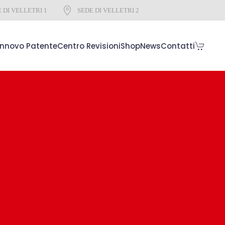
 DI VELLETRI 1
SEDE DI VELLETRI 2
innovo Patente
Centro Revisioni
Shop
News
Contatti