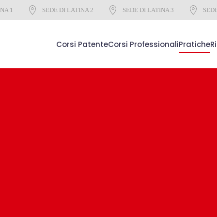
INA 1
SEDE DI LATINA 2
SEDE DI LATINA 3
SEDE
Corsi Patente
Corsi Professionali
Pratiche
R