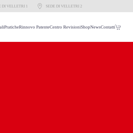
 DI VELLETRI 1
SEDE DI VELLETRI 2
ali
Pratiche
Rinnovo Patente
Centro Revisioni
Shop
News
Contatti