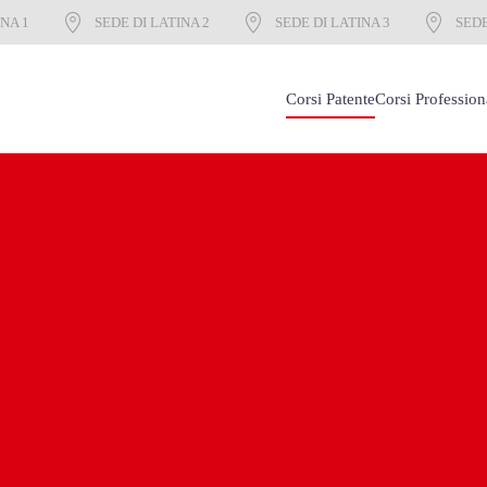
INA 1
SEDE DI LATINA 2
SEDE DI LATINA 3
SEDE
Corsi Patente
Corsi Profession