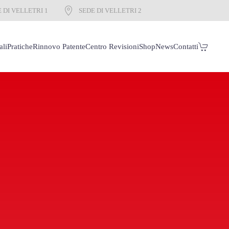
 DI VELLETRI 1
SEDE DI VELLETRI 2
ali
Pratiche
Rinnovo Patente
Centro Revisioni
Shop
News
Contatti