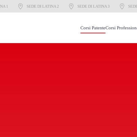
INA 1
SEDE DI LATINA 2
SEDE DI LATINA 3
SEDE
Corsi Patente
Corsi Profession