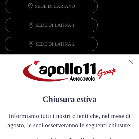
SEDE DI LARIANO
SEDE DI LATINA 1
SEDE DI LATINA 2
SEDE DI LATINA 3
SEDE DI VELLETRI 1
Chiusura estiva
SEDE DI VELLETRI 2
Informiamo tutti i nostri clienti che, nel mese di
CENTRO REVISIONI LATINA
agosto, le sedi osserveranno le seguenti chiusure:
CENTRO REVISIONI