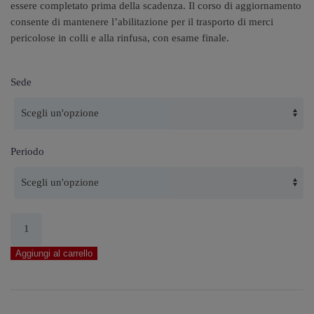
essere completato prima della scadenza. Il corso di aggiornamento
era:
è:
consente di mantenere l’abilitazione per il trasporto di merci
pericolose in colli e alla rinfusa, con esame finale.
400,00 €.
350,00 €.
Sede
Periodo
Corso
ADR
Rinnovo
Aggiungi al carrello
base
quantità