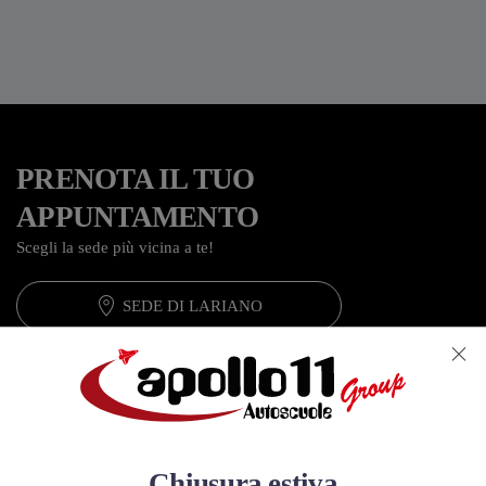
PRENOTA IL TUO
APPUNTAMENTO
Scegli la sede più vicina a te!
SEDE DI LARIANO
SEDE DI LATINA 1
SEDE DI LATINA 2
Chiusura estiva