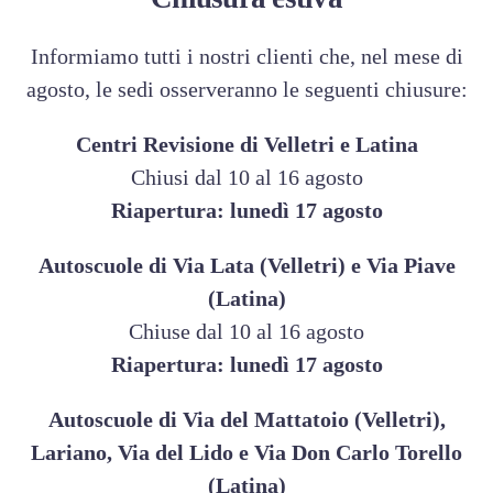
SEDE DI LATINA 3
Informiamo tutti i nostri clienti che, nel mese di
SEDE DI VELLETRI 1
agosto, le sedi osserveranno le seguenti chiusure:
Centri Revisione di Velletri e Latina
SEDE DI VELLETRI 2
Chiusi dal 10 al 16 agosto
Riapertura: lunedì 17 agosto
CENTRO REVISIONI LATINA
Autoscuole di Via Lata (Velletri) e Via Piave
CENTRO REVISIONI
(Latina)
Chiuse dal 10 al 16 agosto
VELLETRI
Riapertura: lunedì 17 agosto
Autoscuole di Via del Mattatoio (Velletri),
Nome
*
Lariano, Via del Lido e Via Don Carlo Torello
(Latina)