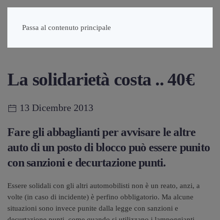
Menu
Passa al contenuto principale
La solidarietà costa .. 40€
13 Dicembre 2013
Fare gli abbaglianti per avvisare le altre
auto di un posto di blocco può essere punito
con sanzioni e decurtazione punti.
Essere solidali con gli altri automobilisti non è un reato, anzi, a
volte (in caso di incidente) è perfino obbligatorio. Ma alcune
situazioni sono invece punite dalla legge con sanzioni e
decurtazione punti, come quando si utilizzano i lampeggianti