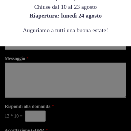
Chiuse dal 10 al 23 agosto
Email
*
Riapertura: lunedì 24 agosto
Auguriamo a tutti una buona estate!
Sede
*
Messaggio
*
Rispondi alla domanda
*
13
*
10
=
Accettazione GDPR
*