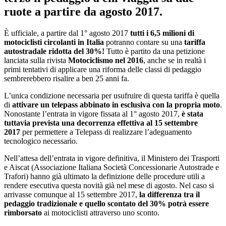
ruote a partire da agosto 2017.
È ufficiale, a partire dal 1° agosto 2017
tutti i 6,5 milioni di
motociclisti circolanti in Italia
potranno contare su una
tariffa
autostradale ridotta del 30%!
Tutto è partito da una petizione
lanciata sulla rivista
Motociclismo nel 2016
, anche se in realtà i
primi tentativi di applicare una riforma delle classi di pedaggio
sembrerebbero risalire a ben 25 anni fa.
L’unica condizione necessaria per usufruire di questa tariffa è quella
di
attivare un telepass abbinato in esclusiva con la propria moto
.
Nonostante l’entrata in vigore fissata al 1° agosto 2017,
è stata
tuttavia prevista una decorrenza effettiva al 15 settembre
2017
per permettere a Telepass di realizzare l’adeguamento
tecnologico necessario.
Nell’attesa dell’entrata in vigore definitiva, il Ministero dei Trasporti
e Aiscat (Associazione Italiana Società Concessionarie Autostrade e
Trafori) hanno già ultimato la definizione delle procedure utili a
rendere esecutiva questa novità già nel mese di agosto. Nel caso si
arrivasse comunque al 15 settembre 2017,
la differenza tra il
pedaggio tradizionale e quello scontato del 30% potrà essere
rimborsato
ai motociclisti attraverso uno sconto.