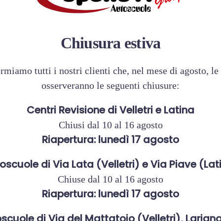
gio 2026
14 Aprile 2026
rendere patente
Patente B 78:come g
Chiusura estiva
con il cambio automa
rmiamo tutti i nostri clienti che, nel mese di agosto, le
osserveranno le seguenti chiusure:
Centri Revisione di Velletri e Latina
Chiusi dal 10 al 16 agosto
Riapertura: lunedì 17 agosto
oscuole di Via Lata (Velletri) e Via Piave (Lat
Chiuse dal 10 al 16 agosto
Riapertura: lunedì 17 agosto
scuole di Via del Mattatoio (Velletri), Lariano