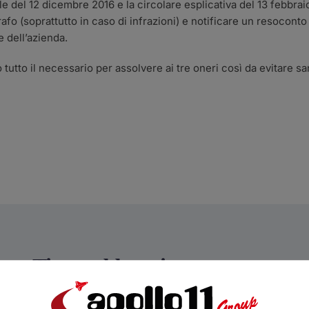
 del 12 dicembre 2016 e la circolare esplicativa del 13 febbrai
rafo (soprattutto in caso di infrazioni) e notificare un resoconto
 dell’azienda.
 tutto il necessario per assolvere ai tre oneri così da evitare san
Ti potrebbero interessare…