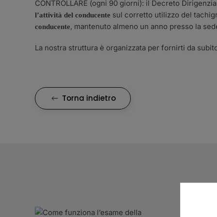
CONTROLLARE (ogni 90 giorni): il Decreto Dirigenziale
sul corretto utilizzo del tachig
l’attività del conducente
, mantenuto almeno un anno presso la sede
conducente
La nostra struttura è organizzata per fornirti da subito
Torna indietro