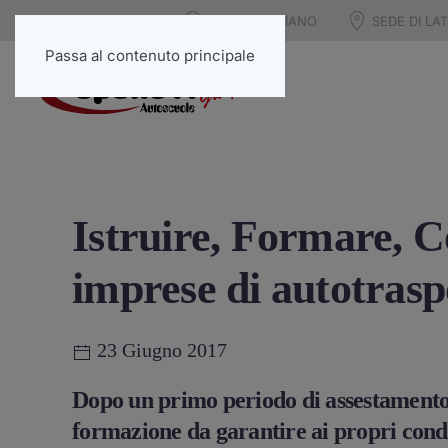
SEDE DI LARIANO
SEDE DI LAT
Passa al contenuto principale
Istruire, Formare, Co
imprese di autotraspo
23 Giugno 2017
Dopo un primo periodo di assestamento pr
formazione da garantire ai propri condu