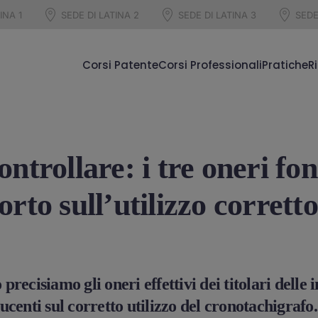
INA 1
SEDE DI LATINA 2
SEDE DI LATINA 3
SEDE
Corsi Patente
Corsi Professionali
Pratiche
R
ntrollare: i tre oneri fo
rto sull’utilizzo corrett
ecisiamo gli oneri effettivi dei titolari delle 
centi sul corretto utilizzo del cronotachigrafo.