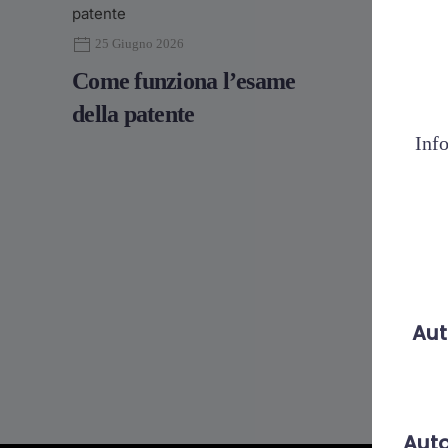
28 Mag
25 Giugno 2026
Come p
Come funziona l’esame
moto
della patente
Info
Aut
Auto