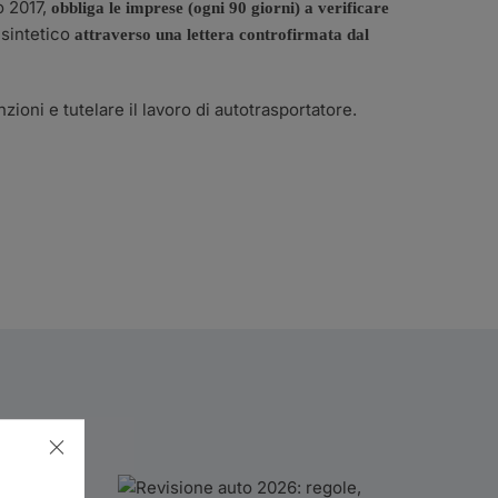
o 2017,
obbliga le imprese (ogni 90 giorni) a verificare
 sintetico
attraverso una lettera controfirmata dal
zioni e tutelare il lavoro di autotrasportatore.