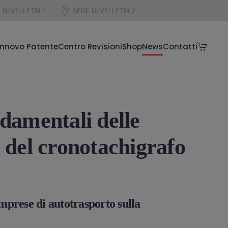
 DI VELLETRI 1
SEDE DI VELLETRI 2
innovo Patente
Centro Revisioni
Shop
News
Contatti
ndamentali delle
o del cronotachigrafo
imprese di autotrasporto sulla