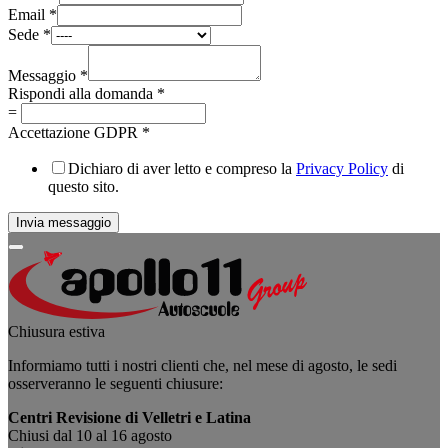
Email
*
Sede
*
Messaggio
*
Rispondi alla domanda
*
=
Accettazione GDPR
*
Dichiaro di aver letto e compreso la
Privacy Policy
di
questo sito.
Invia messaggio
Chiusura estiva
Informiamo tutti i nostri clienti che, nel mese di agosto, le sedi
osserveranno le seguenti chiusure:
Centri Revisione di Velletri e Latina
Chiusi dal 10 al 16 agosto