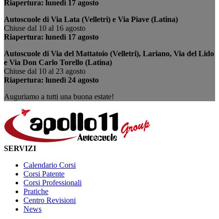
Riapertura: lunedì 17 agosto
Autoscuole di Via Lata (Velletri) e Via Piave (Latina)
Chiuse dal 10 al 16 agosto
Riapertura: lunedì 17 agosto
Autoscuole di Via del Mattatoio (Velletri), Lariano, Via del Lido
e Via Don Carlo Torello (Latina)
Chiuse dal 10 al 23 agosto
Riapertura: lunedì 24 agosto
Auguriamo a tutti una buona estate!
SERVIZI
Calendario Corsi
Corsi Patente
Corsi Professionali
Pratiche
Centro Revisioni
News