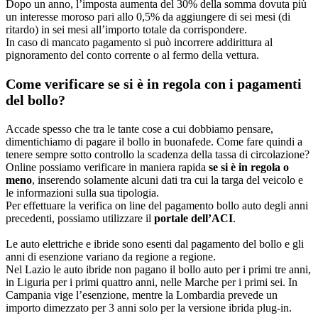
Dopo un anno, l’imposta aumenta del 30% della somma dovuta più
un interesse moroso pari allo 0,5% da aggiungere di sei mesi (di
ritardo) in sei mesi all’importo totale da corrispondere.
In caso di mancato pagamento si può incorrere addirittura al
pignoramento del conto corrente o al fermo della vettura.
Come verificare se si è in regola con i pagamenti
del bollo?
Accade spesso che tra le tante cose a cui dobbiamo pensare,
dimentichiamo di pagare il bollo in buonafede. Come fare quindi a
tenere sempre sotto controllo la scadenza della tassa di circolazione?
Online possiamo verificare in maniera rapida
se si è in regola o
meno
, inserendo solamente alcuni dati tra cui la targa del veicolo e
le informazioni sulla sua tipologia.
Per effettuare la verifica on line del pagamento bollo auto degli anni
precedenti, possiamo utilizzare il
portale dell’ACI
.
Le auto elettriche e ibride sono esenti dal pagamento del bollo e gli
anni di esenzione variano da regione a regione.
Nel Lazio le auto ibride non pagano il bollo auto per i primi tre anni,
in Liguria per i primi quattro anni, nelle Marche per i primi sei. In
Campania vige l’esenzione, mentre la Lombardia prevede un
importo dimezzato per 3 anni solo per la versione ibrida plug-in.